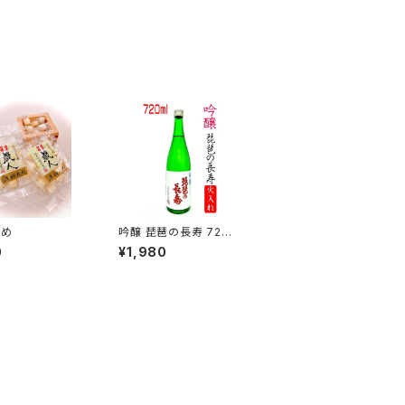
あめ
吟醸 琵琶の長寿 720
ml
0
¥1,980