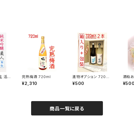
生 活性
完熟梅酒 720ml
進物オプション 720ml
酒粕
×2本 箱＋包装
¥2,310
¥500
¥50
商品一覧に戻る