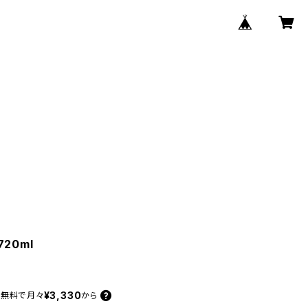
720ml
¥3,330
料無料で
月々
から