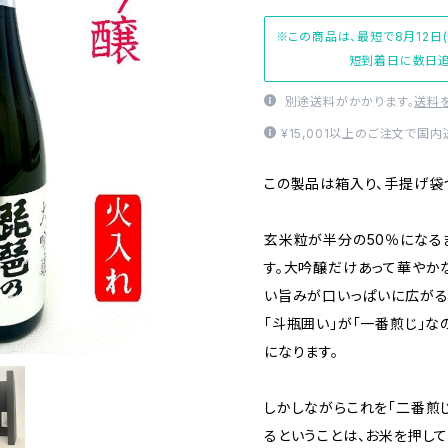
※この商品は、最短で8月12日
短到着日に数日追
別途送料がかかります。
送料
¥15,001以上のご注文で国
この製品は箱入り、手提げ袋
玄米粒が半分の50％になる
す。大吟醸だけあって華やか
い旨みが口いっぱいに広がる
「斗瓶囲い」が「一番煎じ」
になります。
しかしながらこれを「二番煎
るということは、お米を押し